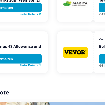
Parks zum Preis von 2!
10%
erhalten
Siehe Details
13
Vevo
onus-4$ Allowance and
Bel
erhalten
Siehe Details
31
ote