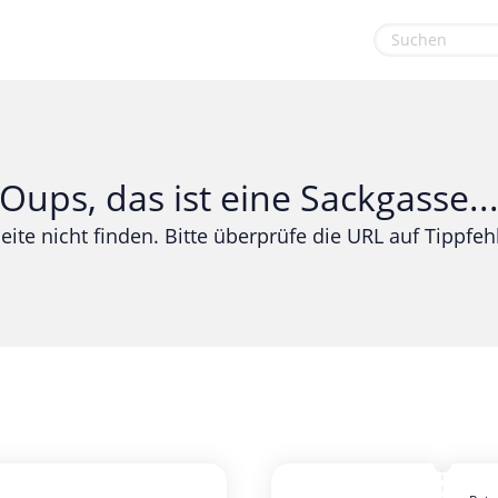
euge
Gaming & Spielzeug
Sport & Freizeit
Garten, Haushalt & Tiere
Urlaub & Reise
Oups, das ist eine Sackgasse..
Gesundheit & Beauty
eite nicht finden. Bitte überprüfe die URL auf Tippfehl
Mobilfunk & Internet
Mode & Accessoires
Shopping
Sonstiges