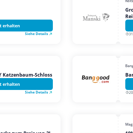
Reit
Gro
Rei
t erhalten
Siehe Details
31
Ban
TY Katzenbaum-Schloss
Ba
t erhalten
Siehe Details
20
Magi