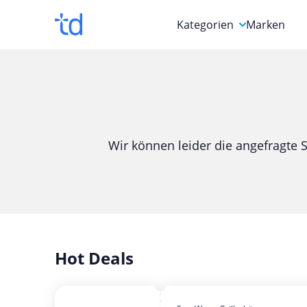
Kategorien
Marken
Auto, Motorrad & Werkz
Blumen & Geschenke
Bücher & Magazine
Wir können leider die angefragte S
Computer & Elektronik
Entertainment & Media
Essen & Trinken
Foto, Druck & Büro
Hot Deals