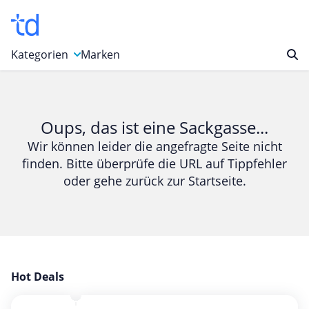
Kategorien
Marken
Auto, Motorrad & Werkzeuge
Blumen & Geschenke
Oups, das ist eine Sackgasse...
Bücher & Magazine
Wir können leider die angefragte Seite nicht
finden. Bitte überprüfe die URL auf Tippfehler
Computer & Elektronik
oder gehe zurück zur Startseite.
Entertainment & Media
Essen & Trinken
Foto, Druck & Büro
Gaming & Spielzeug
Garten, Haushalt & Tiere
Hot Deals
Gesundheit & Beauty