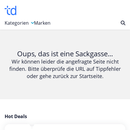
Kategorien
Marken
Auto, Motorrad & Werkzeuge
Blumen & Geschenke
Oups, das ist eine Sackgasse...
Bücher & Magazine
Wir können leider die angefragte Seite nicht
finden. Bitte überprüfe die URL auf Tippfehler
Computer & Elektronik
oder gehe zurück zur Startseite.
Entertainment & Media
Essen & Trinken
Foto, Druck & Büro
Gaming & Spielzeug
Garten, Haushalt & Tiere
Hot Deals
Gesundheit & Beauty