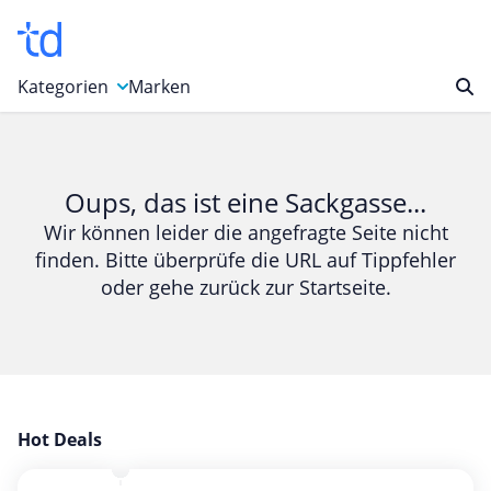
Kategorien
Marken
Auto, Motorrad & Werkzeuge
Blumen & Geschenke
Oups, das ist eine Sackgasse...
Bücher & Magazine
Wir können leider die angefragte Seite nicht
finden. Bitte überprüfe die URL auf Tippfehler
Computer & Elektronik
oder gehe zurück zur Startseite.
Entertainment & Media
Essen & Trinken
Foto, Druck & Büro
Gaming & Spielzeug
Garten, Haushalt & Tiere
Hot Deals
Gesundheit & Beauty