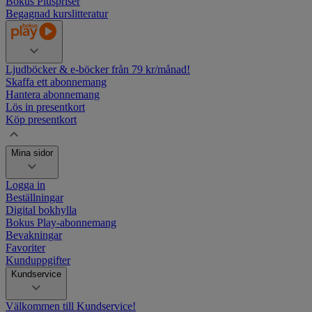
Bokus Pluspriser
Begagnad kurslitteratur
Ljudböcker & e-böcker
från 79 kr/månad!
Skaffa ett abonnemang
Hantera abonnemang
Lös in presentkort
Köp presentkort
Mina sidor
Logga in
Beställningar
Digital bokhylla
Bokus Play-abonnemang
Bevakningar
Favoriter
Kunduppgifter
Kundservice
Välkommen till Kundservice!