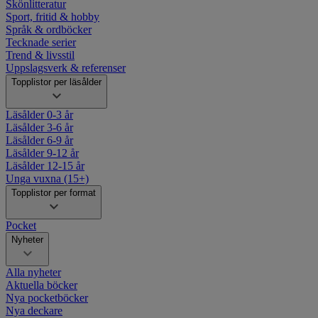
Skönlitteratur
Sport, fritid & hobby
Språk & ordböcker
Tecknade serier
Trend & livsstil
Uppslagsverk & referenser
Topplistor per läsålder
Läsålder 0-3 år
Läsålder 3-6 år
Läsålder 6-9 år
Läsålder 9-12 år
Läsålder 12-15 år
Unga vuxna (15+)
Topplistor per format
Pocket
Nyheter
Alla nyheter
Aktuella böcker
Nya pocketböcker
Nya deckare