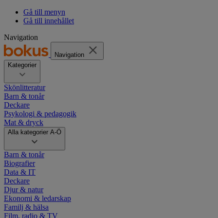
Gå till menyn
Gå till innehållet
Navigation
Navigation
Kategorier
Skönlitteratur
Barn & tonår
Deckare
Psykologi & pedagogik
Mat & dryck
Alla kategorier A-Ö
Barn & tonår
Biografier
Data & IT
Deckare
Djur & natur
Ekonomi & ledarskap
Familj & hälsa
Film, radio & TV