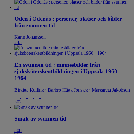
Öden i Ödenäs : personer, platser och bilder
från svunnen tid
Karin Johansson
243
En svunnen tid : minnesbilder från
sjuksköterskeutbildningen i Uppsala 1960 -
1964
Birgitta Kulling ⋅ Barbro Hägg Jonsteg ⋅ Margareta Jakobson
302
Smak av svunnen tid
308