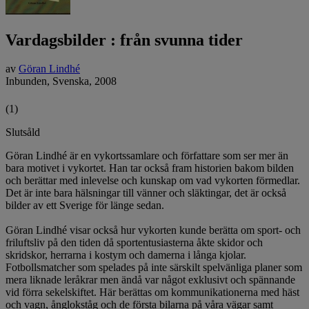
Vardagsbilder : från svunna tider
av
Göran Lindhé
Inbunden,
Svenska,
2008
(1)
Slutsåld
Göran Lindhé är en vykortssamlare och författare som ser mer än
bara motivet i vykortet. Han tar också fram historien bakom bilden
och berättar med inlevelse och kunskap om vad vykorten förmedlar.
Det är inte bara hälsningar till vänner och släktingar, det är också
bilder av ett Sverige för länge sedan.
Göran Lindhé visar också hur vykorten kunde berätta om sport- och
friluftsliv på den tiden då sportentusiasterna åkte skidor och
skridskor, herrarna i kostym och damerna i långa kjolar.
Fotbollsmatcher som spelades på inte särskilt spelvänliga planer som
mera liknade leråkrar men ändå var något exklusivt och spännande
vid förra sekelskiftet. Här berättas om kommunikationerna med häst
och vagn, ånglokståg och de första bilarna på våra vägar samt