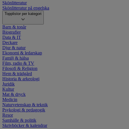
Skönlitteratur
Skönlitteratur på engelska
Topplistor per kategori
Barn & tonår
Biografier
Data & IT
Deckare
Djur & natur
Ekonomi & ledarskap
Familj & hälsa
Film, radio & TV
Filosofi & Religion
Hem & trädgård
Historia & arkeologi
Juridik
Kultur
Mat & dryck
Medicin
Naturvetenskap & teknik
Psykologi & pedagogik
Resor
Samhälle & politik
Skrivböcker & kalendrar