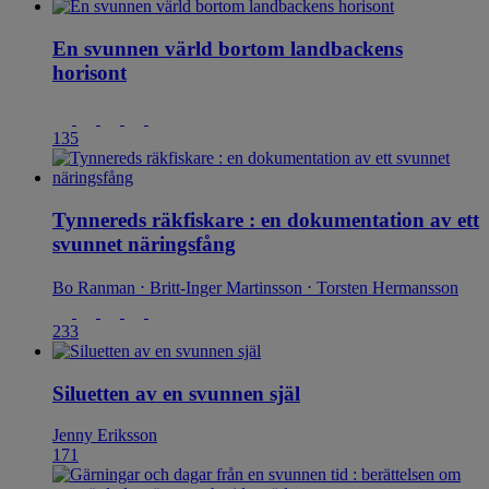
En svunnen värld bortom landbackens
horisont
135
Tynnereds räkfiskare : en dokumentation av ett
svunnet näringsfång
Bo Ranman ⋅ Britt-Inger Martinsson ⋅ Torsten Hermansson
233
Siluetten av en svunnen själ
Jenny Eriksson
171