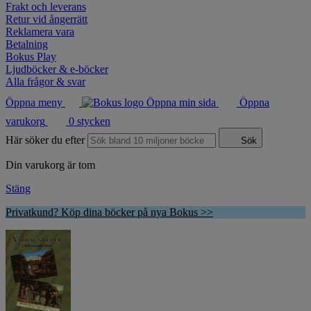
Frakt och leverans
Retur vid ångerrätt
Reklamera vara
Betalning
Bokus Play
Ljudböcker & e-böcker
Alla frågor & svar
Öppna meny
Öppna min sida
Öppna
varukorg
0
stycken
Här söker du efter
Sök
Din varukorg är tom
Stäng
Privatkund? Köp dina böcker på nya Bokus >>