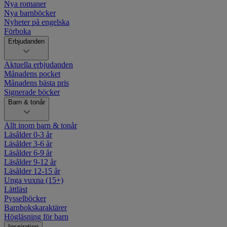
Nya romaner
Nya barnböcker
Nyheter på engelska
Förboka
Erbjudanden
Aktuella erbjudanden
Månadens pocket
Månadens bästa pris
Signerade böcker
Barn & tonår
Allt inom barn & tonår
Läsålder 0-3 år
Läsålder 3-6 år
Läsålder 6-9 år
Läsålder 9-12 år
Läsålder 12-15 år
Unga vuxna (15+)
Lättläst
Pysselböcker
Barnbokskaraktärer
Högläsning för barn
Inspiration