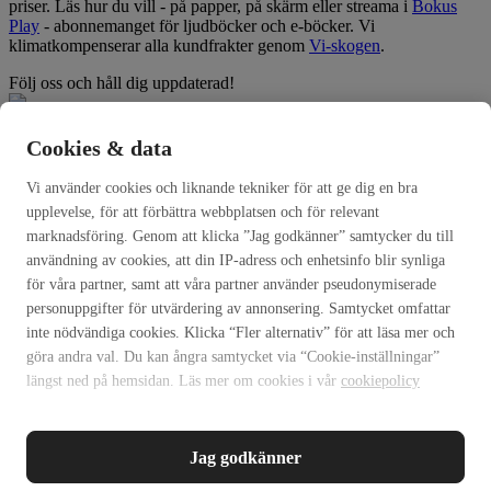
priser. Läs hur du vill - på papper, på skärm eller streama i
Bokus
Play
- abonnemanget för ljudböcker och e-böcker. Vi
klimatkompenserar alla kundfrakter genom
Vi-skogen
.
Följ oss och håll dig uppdaterad!
Facebook
Cookies & data
Instagram
Vi använder cookies och liknande tekniker för att ge dig en bra
Avtalsvillkor
upplevelse, för att förbättra webbplatsen och för relevant
Avtalsvillkor Bokus Play
marknadsföring. Genom att klicka ”Jag godkänner” samtycker du till
Personuppgiftsbehandling
användning av cookies, att din IP-adress och enhetsinfo blir synliga
Information om webbplatsens tillgänglighet
Cookiepolicy
för våra partner, samt att våra partner använder pseudonymiserade
Cookie-inställningar
personuppgifter för utvärdering av annonsering. Samtycket omfattar
Desktop-version
inte nödvändiga cookies. Klicka “Fler alternativ” för att läsa mer och
Avancerad sökning
göra andra val. Du kan ångra samtycket via “Cookie-inställningar”
© Copyright 1997-2026 Bokus AB - en del av
Bokusgruppen AB
längst ned på hemsidan. Läs mer om cookies i vår
cookiepolicy
Jag godkänner