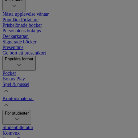
Nästa upplevelse väntar
Populära författare
Prisbelönade böcker
Personalens boktips
Deckarkartan
Signerade böcker
Presenttips
Ge bort ett presentkort
Populära format
Pocket
Bokus Play
Spel & pussel
Kontorsmaterial
För studenter
Studentlitteratur
Komvux