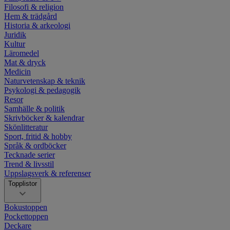
Filosofi & religion
Hem & trädgård
Historia & arkeologi
Juridik
Kultur
Läromedel
Mat & dryck
Medicin
Naturvetenskap & teknik
Psykologi & pedagogik
Resor
Samhälle & politik
Skrivböcker & kalendrar
Skönlitteratur
Sport, fritid & hobby
Språk & ordböcker
Tecknade serier
Trend & livsstil
Uppslagsverk & referenser
Topplistor
Bokustoppen
Pockettoppen
Deckare