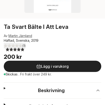
Ta Svart Bälte I Att Leva
Av
Martin Järnland
Häftad, Svenska, 2019
(
1
)
5,0
utav 5 stjärnor. Totalt antal röster:
200 kr
Lägg i varukorg
Skickas
.
Fri frakt över 249 kr.
Beskrivning