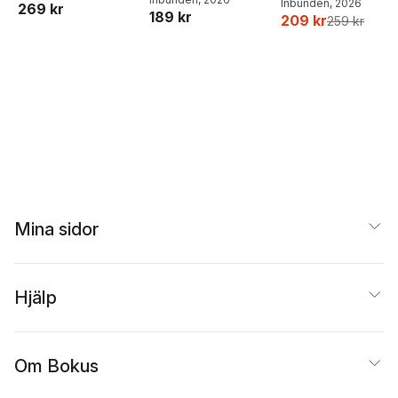
Inbunden
, 2026
269 kr
189 kr
Ejdemo Beer
,
Victor
209 kr
259 kr
Beer
Mina sidor
Hjälp
Om Bokus