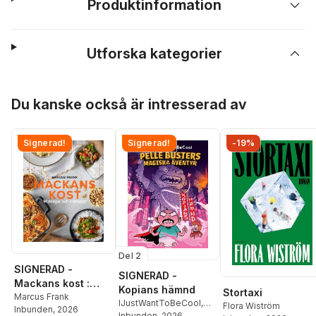
Produktinformation
Utforska kategorier
Hoppa över listan
Du kanske också är intresserad av
Signerad!
Signerad!
-19%
Del 2
SIGNERAD -
SIGNERAD -
Mackans kost :
Kopians hämnd
Stortaxi
Middagar och
Marcus Frank
IJustWantToBeCool
,
Flora Wiström
Inbunden
, 2026
matlådor
Joel Adolphson
Inbunden
, 2026
,
Emil